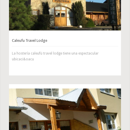
Caleufu Travel Lodge
La hostería caleufü travel lodge tiene una espectacular
ubicaci&oacu