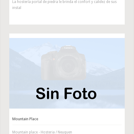
La hostería portal de piedra le brinda el confort y calidez de sus
instal
Mountain Place
Mountain place - Hosteria / Neuquen