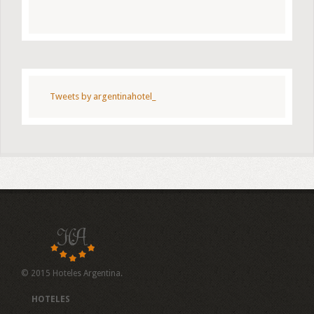
Tweets by argentinahotel_
© 2015 Hoteles Argentina.
HOTELES