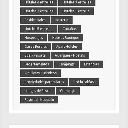
Hoteles 4 estrellas
Hoteles 3 estrellas
Hoteles 2 estrellas
Hoteles 1 estrella
Residenciales
Hostería
Hoteles 5 estrellas
Cabañas
Hospedajes
Hoteles Boutique
Casas Rurales
Apart Hoteles
Spa - Resorts
Albergues - Hostels
Departamentos
Campings
Estancias
Alquileres Turísticos
Propiedades particulares
Bed breakfast
Lodges de Pesca
Complejo
Resort en Neuquén