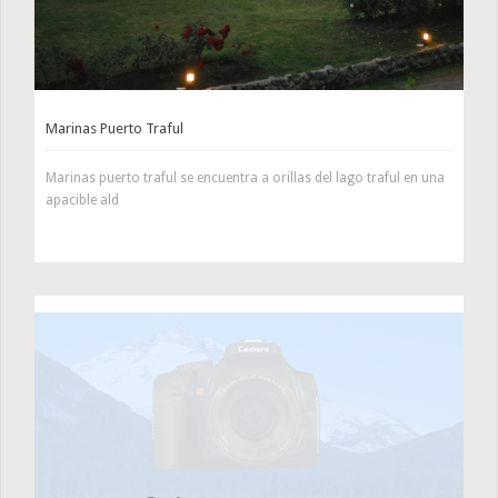
Marinas Puerto Traful
Marinas puerto traful se encuentra a orillas del lago traful en una
apacible ald