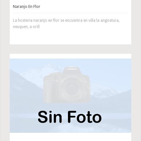
Naranjo En Flor
La hosteria naranjo en flor se encuentra en villa la angostura,
neuquen, a orill