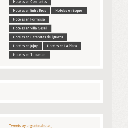
Hoteles en Corrientes
Hoteles en Entre Rios
Hoteles en Esquel
Hoteles en Formosa
Hoteles en Villa Gesell
Hoteles en Cataratas del iguazú
Hoteles en Jujuy
Hoteles en La Plata
Hoteles en Tucuman
Tweets by argentinahotel_