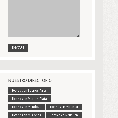
NUESTRO DIRECTORIO
Hoteles en Buenos Aires
Hoteles en Mar del Plata
Hoteles en Mendoza
Hoteles en Miramar
Hoteles en Misiones
Hoteles en Neuquen