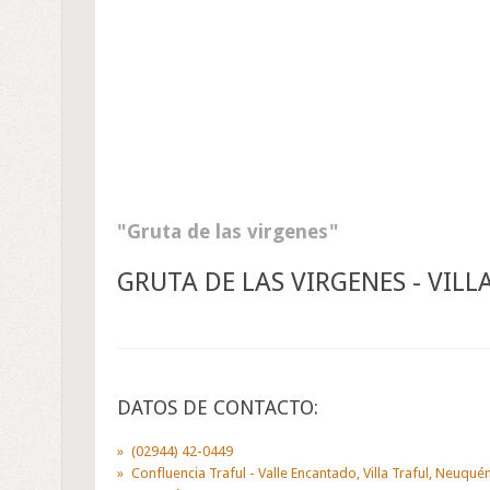
Gruta de las virgenes
GRUTA DE LAS VIRGENES - VIL
DATOS DE CONTACTO:
(02944) 42-0449
Confluencia Traful - Valle Encantado, Villa Traful, Neuqué