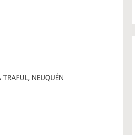
LA TRAFUL, NEUQUÉN
n