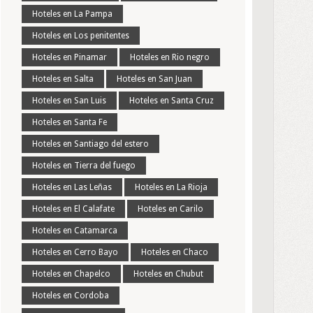
Hoteles en La Pampa
Hoteles en Los penitentes
Hoteles en Pinamar
Hoteles en Rio negro
Hoteles en Salta
Hoteles en San Juan
Hoteles en San Luis
Hoteles en Santa Cruz
Hoteles en Santa Fe
Hoteles en Santiago del estero
Hoteles en Tierra del fuego
Hoteles en Las Leñas
Hoteles en La Rioja
Hoteles en El Calafate
Hoteles en Carilo
Hoteles en Catamarca
Hoteles en Cerro Bayo
Hoteles en Chaco
Hoteles en Chapelco
Hoteles en Chubut
Hoteles en Cordoba