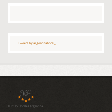
Tweets by argentinahotel_
© 2015 Hoteles Argentina.