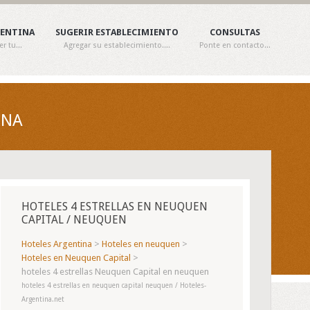
GENTINA
SUGERIR ESTABLECIMIENTO
CONSULTAS
 tu...
Agregar su establecimiento....
Ponte en contacto...
INA
HOTELES 4 ESTRELLAS EN NEUQUEN
CAPITAL / NEUQUEN
Hoteles Argentina
>
Hoteles en neuquen
>
Hoteles en Neuquen Capital
>
hoteles 4 estrellas Neuquen Capital en neuquen
hoteles 4 estrellas en neuquen capital neuquen / Hoteles-
Argentina.net