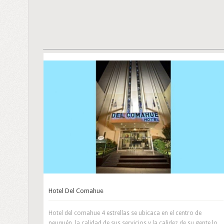
Hotel Del Comahue
Hotel del comahue 4 estrellas se ubicaca en el centro de
neuquén, la calidad de sus servicios y la calidez de su gente lo