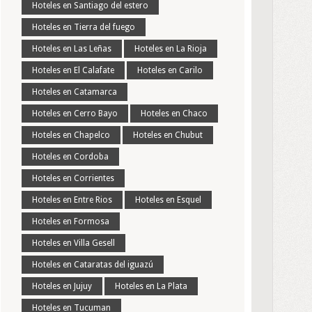
Hoteles en Santiago del estero
Hoteles en Tierra del fuego
Hoteles en Las Leñas
Hoteles en La Rioja
Hoteles en El Calafate
Hoteles en Carilo
Hoteles en Catamarca
Hoteles en Cerro Bayo
Hoteles en Chaco
Hoteles en Chapelco
Hoteles en Chubut
Hoteles en Cordoba
Hoteles en Corrientes
Hoteles en Entre Rios
Hoteles en Esquel
Hoteles en Formosa
Hoteles en Villa Gesell
Hoteles en Cataratas del iguazú
Hoteles en Jujuy
Hoteles en La Plata
Hoteles en Tucuman