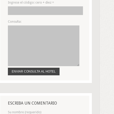
Ingrese el código:
cero + diez =
Consulta:
ESCRIBA UN COMENTARIO
Su nombre (requerido)