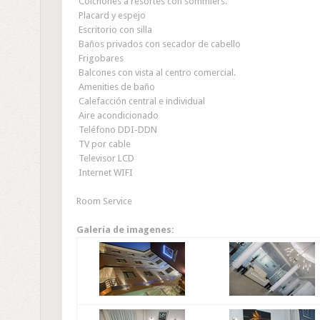
Colchones a resortes con sommiers.
Placard y espejo
Escritorio con silla
Baños privados con secador de cabello
Frigobares
Balcones con vista al centro comercial.
Amenities de baño
Calefacción central e individual
Aire acondicionado
Teléfono DDI-DDN
TV por cable
Televisor LCD
Internet WIFI
Room Service
Galería de imagenes: