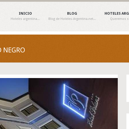
INICIO
BLOG
HOTELES AR
Hoteles argentina...
Blog de Hoteles-Argentina.net...
Queremos ser
IO NEGRO