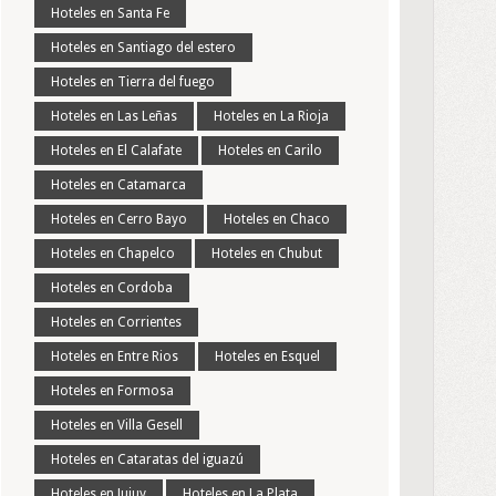
Hoteles en Santa Fe
Hoteles en Santiago del estero
Hoteles en Tierra del fuego
Hoteles en Las Leñas
Hoteles en La Rioja
Hoteles en El Calafate
Hoteles en Carilo
Hoteles en Catamarca
Hoteles en Cerro Bayo
Hoteles en Chaco
Hoteles en Chapelco
Hoteles en Chubut
Hoteles en Cordoba
Hoteles en Corrientes
Hoteles en Entre Rios
Hoteles en Esquel
Hoteles en Formosa
Hoteles en Villa Gesell
Hoteles en Cataratas del iguazú
Hoteles en Jujuy
Hoteles en La Plata