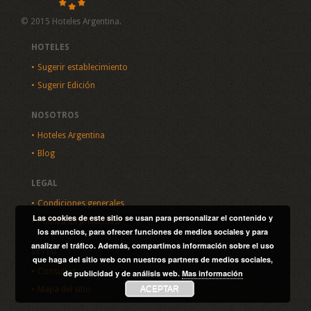
© 2015 Hoteles Argentina.
HOTELES
Sugerir establecimiento
Sugerir Edición
NOSOTROS
Hoteles Argentina
Blog
LEGAL
Condiciones generales
Las cookies de este sitio se usan para personalizar el contenido y
Política de privacidad
los anuncios, para ofrecer funciones de medios sociales y para
analizar el tráfico. Además, compartimos información sobre el uso
SITIO
que haga del sitio web con nuestros partners de medios sociales,
Consultas
de publicidad y de análisis web.
Mas información
ACEPTAR
Mapa del sitio