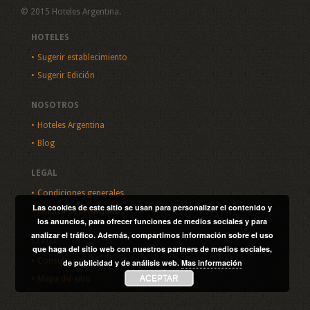
© 2015 Hoteles Argentina.
HOTELES
Sugerir establecimiento
Sugerir Edición
NOSOTROS
Hoteles Argentina
Blog
LEGAL
Condiciones generales
Las cookies de este sitio se usan para personalizar el contenido y
Política de privacidad
los anuncios, para ofrecer funciones de medios sociales y para
analizar el tráfico. Además, compartimos información sobre el uso
SITIO
que haga del sitio web con nuestros partners de medios sociales,
Consultas
de publicidad y de análisis web.
Mas información
ACEPTAR
Mapa del sitio