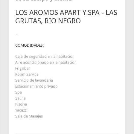
LOS AROMOS APART Y SPA - LAS
GRUTAS, RIO NEGRO
-
COMODIDADES:
Caja de seguridad en la habitacion
Aire acondicionado en la habitacion
Frigobar
Room Service
Servicio de lavanderia
Estacionamiento privado
Spa
Sauna
Piscina
Yacuzzi
Sala de Masajes