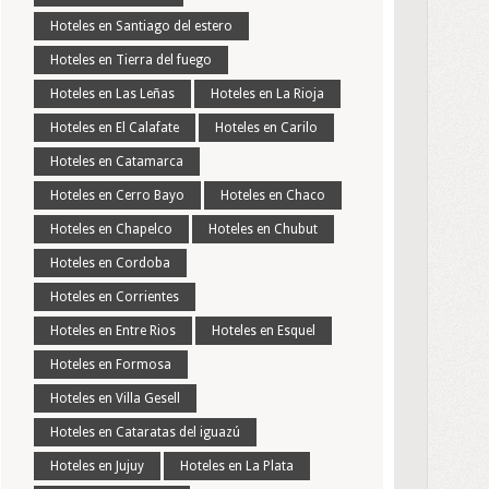
Hoteles en Santiago del estero
Hoteles en Tierra del fuego
Hoteles en Las Leñas
Hoteles en La Rioja
Hoteles en El Calafate
Hoteles en Carilo
Hoteles en Catamarca
Hoteles en Cerro Bayo
Hoteles en Chaco
Hoteles en Chapelco
Hoteles en Chubut
Hoteles en Cordoba
Hoteles en Corrientes
Hoteles en Entre Rios
Hoteles en Esquel
Hoteles en Formosa
Hoteles en Villa Gesell
Hoteles en Cataratas del iguazú
Hoteles en Jujuy
Hoteles en La Plata