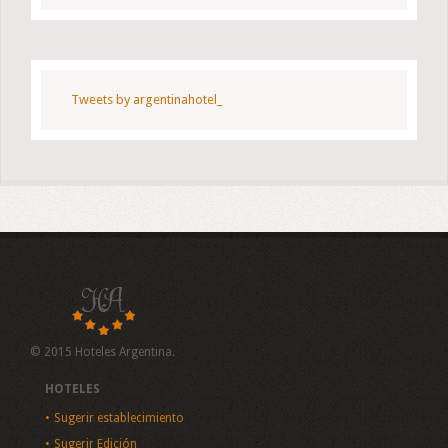
Tweets by argentinahotel_
© 2015 Hoteles Argentina.
HOTELES
Sugerir establecimiento
Sugerir Edición