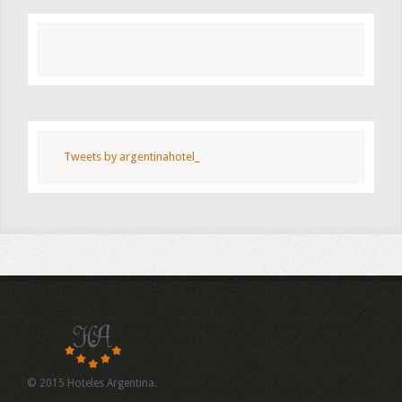
Tweets by argentinahotel_
© 2015 Hoteles Argentina.