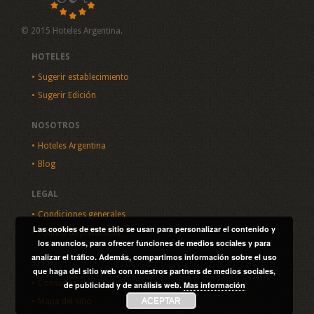
© 2015 Hoteles Argentina.
HOTELES
Sugerir establecimiento
Sugerir Edición
NOSOTROS
Hoteles Argentina
Blog
LEGAL
Condiciones generales
Las cookies de este sitio se usan para personalizar el contenido y
Política de privacidad
los anuncios, para ofrecer funciones de medios sociales y para
analizar el tráfico. Además, compartimos información sobre el uso
SITIO
que haga del sitio web con nuestros partners de medios sociales,
Consultas
de publicidad y de análisis web.
Mas información
ACEPTAR
Mapa del sitio