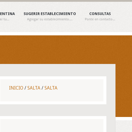
GENTINA
SUGERIR ESTABLECIMIENTO
CONSULTAS
 tu...
Agregar su establecimiento....
Ponte en contacto...
INICIO
/
SALTA
/
SALTA