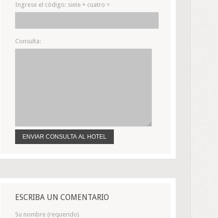
Ingrese el código:
siete + cuatro =
Consulta:
ESCRIBA UN COMENTARIO
Su nombre (requerido)