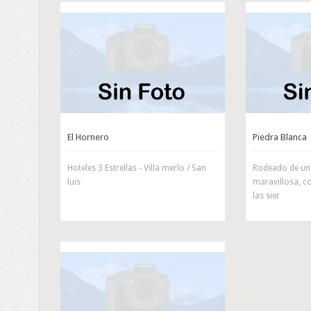
El Hornero
Piedra Blanca
Hoteles 3 Estrellas - Villa merlo / San
Rodeado de un
luis
maravillosa, co
las sier