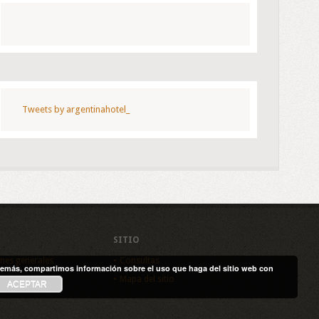
Tweets by argentinahotel_
SITIO
nes generales
Consultas
. Además, compartimos información sobre el uso que haga del sitio web con
de privacidad
Mapa del sitio
ACEPTAR