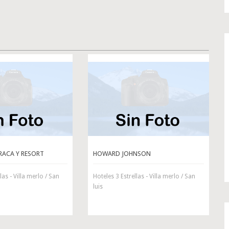
RACA Y RESORT
HOWARD JOHNSON
las - Villa merlo / San
Hoteles 3 Estrellas - Villa merlo / San
luis