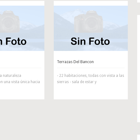
Terrazas Del Bancon
a naturaleza
- 22 habitaciones, todas con vista a las
n una vista única hacia
sierras - sala de estar y