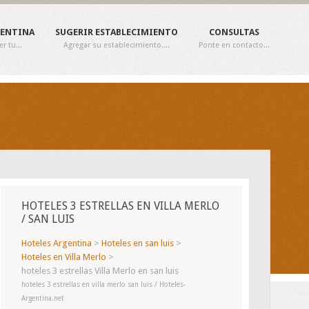
GENTINA
SUGERIR ESTABLECIMIENTO
CONSULTAS
 tu...
Agregar su establecimiento....
Ponte en contacto...
HOTELES 3 ESTRELLAS EN VILLA MERLO
/ SAN LUIS
Hoteles Argentina
>
Hoteles en san luis
>
Hoteles en Villa Merlo
>
hoteles 3 estrellas Villa Merlo en san luis
hoteles 3 estrellas en villa merlo san luis / Hoteles-
Argentina.net