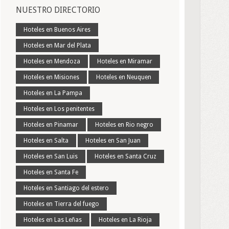
NUESTRO DIRECTORIO
Hoteles en Buenos Aires
Hoteles en Mar del Plata
Hoteles en Mendoza
Hoteles en Miramar
Hoteles en Misiones
Hoteles en Neuquen
Hoteles en La Pampa
Hoteles en Los penitentes
Hoteles en Pinamar
Hoteles en Rio negro
Hoteles en Salta
Hoteles en San Juan
Hoteles en San Luis
Hoteles en Santa Cruz
Hoteles en Santa Fe
Hoteles en Santiago del estero
Hoteles en Tierra del fuego
Hoteles en Las Leñas
Hoteles en La Rioja