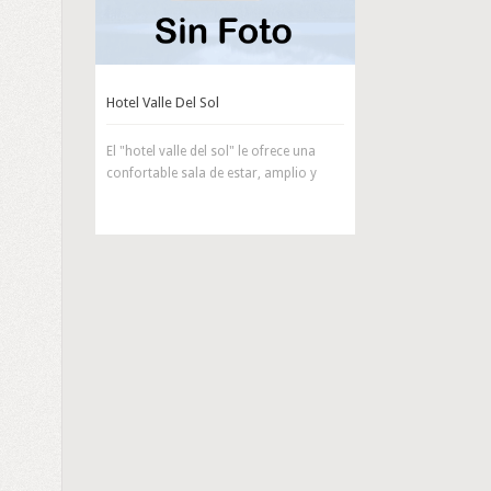
Hotel Valle Del Sol
El "hotel valle del sol" le ofrece una
confortable sala de estar, amplio y