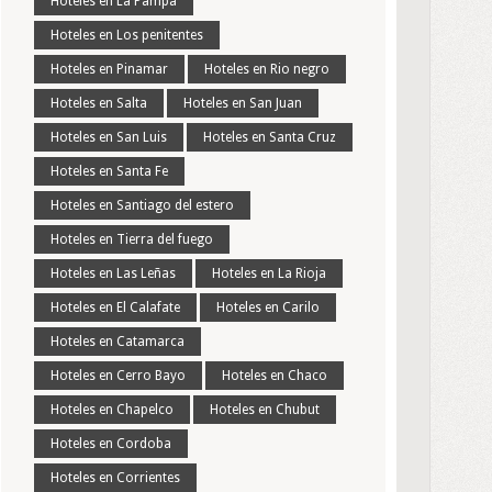
Hoteles en La Pampa
Hoteles en Los penitentes
Hoteles en Pinamar
Hoteles en Rio negro
Hoteles en Salta
Hoteles en San Juan
Hoteles en San Luis
Hoteles en Santa Cruz
Hoteles en Santa Fe
Hoteles en Santiago del estero
Hoteles en Tierra del fuego
Hoteles en Las Leñas
Hoteles en La Rioja
Hoteles en El Calafate
Hoteles en Carilo
Hoteles en Catamarca
Hoteles en Cerro Bayo
Hoteles en Chaco
Hoteles en Chapelco
Hoteles en Chubut
Hoteles en Cordoba
Hoteles en Corrientes