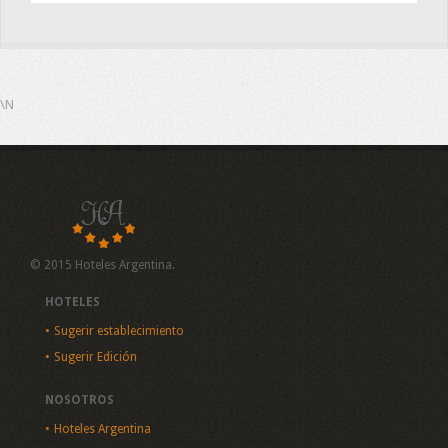
\N
© 2015 Hoteles Argentina.
HOTELES
Sugerir establecimiento
Sugerir Edición
NOSOTROS
Hoteles Argentina