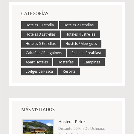
CATEGORÍAS
Hoteles 1 Estrella
Hoteles 2 Estrellas
Hoteles 3 Estrellas
Hoteles 4 Estrellas
Hoteles 5 Estrellas
Hostels / Albergues
Cabañas / Bungalows
Bed and Breakfast
Apart Hoteles
Hosterías
Campings
Lodges de Pesca
Resorts
MÁS VISITADOS
Hosteria Petrel
Distante 50 Km De Ushuaia,