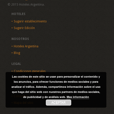
© 2015 Hoteles Argentina.
HOTELES
Sugerir establecimiento
Sugerir Edición
NOSOTROS
Hoteles Argentina
Blog
LEGAL
Condiciones generales
Las cookies de este sitio se usan para personalizar el contenido y
Política de privacidad
los anuncios, para ofrecer funciones de medios sociales y para
analizar el tráfico. Además, compartimos información sobre el uso
SITIO
que haga del sitio web con nuestros partners de medios sociales,
Consultas
de publicidad y de análisis web.
Mas información
ACEPTAR
Mapa del sitio