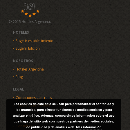
© 2015 Hoteles Argentina.
HOTELES
Sugerir establecimiento
Sugerir Edición
NOSOTROS
Hoteles Argentina
Blog
LEGAL
Condiciones generales
Las cookies de este sitio se usan para personalizar el contenido y
Política de privacidad
los anuncios, para ofrecer funciones de medios sociales y para
analizar el tráfico. Además, compartimos información sobre el uso
SITIO
que haga del sitio web con nuestros partners de medios sociales,
Consultas
de publicidad y de análisis web.
Mas información