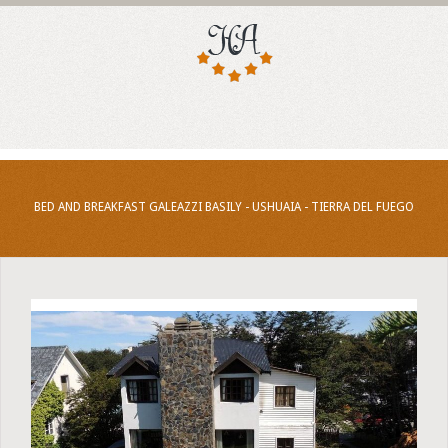
BED AND BREAKFAST GALEAZZI BASILY - USHUAIA - TIERRA DEL FUEGO