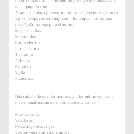
Cuatro cabañas de un dormitorio para 4/5 personas. Cada
una equipada con:
2 camas de plaza y media, mesitas de luz, veladores, ropero
y porta valija, cocina-living-comedor amplios, sofá cama
para 2, sSofá cama para el adicional
Mesa con sillas
Microondas
Horno eléctrico
Jarra eléctrica
Tostadora
Cafetera
Heladera
Vajilla
Cubiertos.
Una cabaña de dos dormitorios: Un dormitorio con cama
matrimonial más un dormitorio con dos camas.
Mesitas de luz
Veladores
Placards y Porta valijas
Cocina-living-comedor amplios