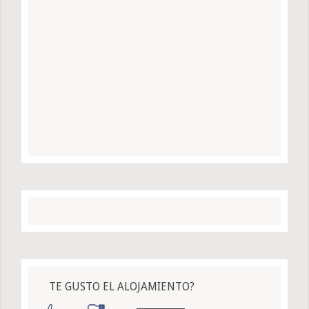
TE GUSTO EL ALOJAMIENTO?