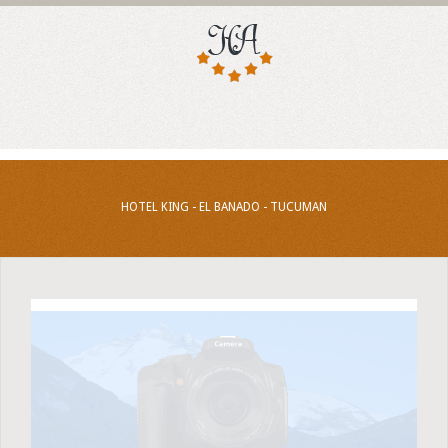
HOTEL KING - EL BANADO - TUCUMAN