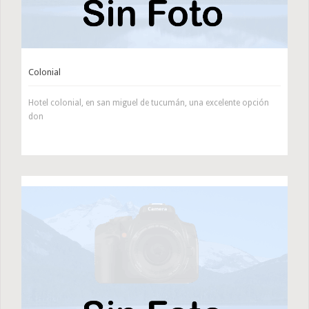
Colonial
Hotel colonial, en san miguel de tucumán, una excelente opción
don