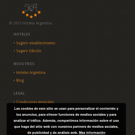
© 2015 Hoteles Argentina.
HOTELES
Sugerir establecimiento
Sugerir Edición
NOSOTROS
Hoteles Argentina
Blog
LEGAL
Condiciones generales
Las cookies de este sitio se usan para personalizar el contenido y
Política de privacidad
los anuncios, para ofrecer funciones de medios sociales y para
analizar el tráfico. Además, compartimos información sobre el uso
SITIO
que haga del sitio web con nuestros partners de medios sociales,
Consultas
de publicidad y de análisis web.
Mas información