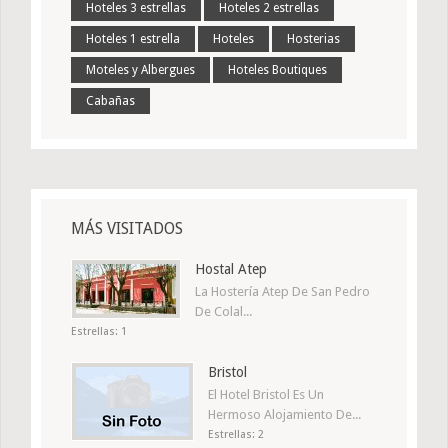
Hoteles 3 estrellas
Hoteles 2 estrellas
Hoteles 1 estrella
Hoteles
Hosterias
Moteles y Albergues
Hoteles Boutiques
Cabañas
MÁS VISITADOS
Hostal Atep
La Hostería Atep De San Pedro
De Colal...
Estrellas: 1
Bristol
El Hotel Bristol Es Un
Hermoso Alojamiento De...
Estrellas: 2