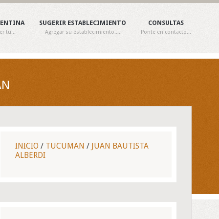
GENTINA
SUGERIR ESTABLECIMIENTO
CONSULTAS
 tu...
Agregar su establecimiento....
Ponte en contacto...
AN
INICIO
/
TUCUMAN
/
JUAN BAUTISTA
ALBERDI