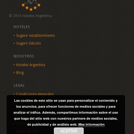
© 2015 Hoteles Argentina.
HOTELES
Sugerir establecimiento
Sugerir Edición
NOSOTROS
Hoteles Argentina
Blog
LEGAL
Condiciones generales
Las cookies de este sitio se usan para personalizar el contenido y
Política de privacidad
los anuncios, para ofrecer funciones de medios sociales y para
analizar el tráfico. Además, compartimos información sobre el uso
SITIO
que haga del sitio web con nuestros partners de medios sociales,
Consultas
de publicidad y de análisis web.
Mas información
ACEPTAR
Mapa del sitio