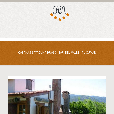
CABAÑAS SAYACUNA HUASI - TAFI DEL VALLE - TUCUMAN