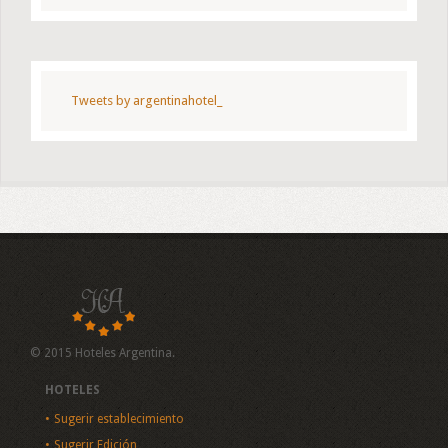
Tweets by argentinahotel_
© 2015 Hoteles Argentina.
HOTELES
Sugerir establecimiento
Sugerir Edición