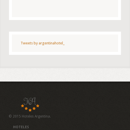
Tweets by argentinahotel_
© 2015 Hoteles Argentina.
HOTELES