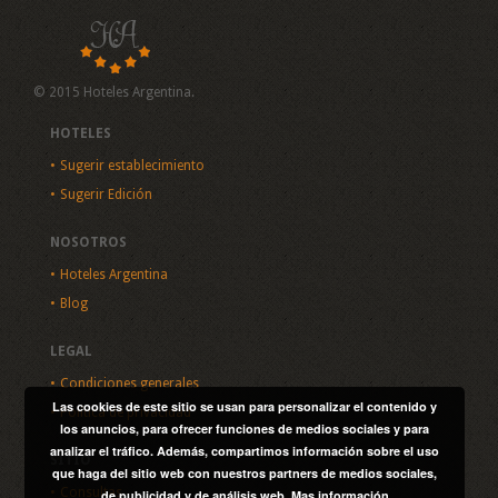
© 2015 Hoteles Argentina.
HOTELES
Sugerir establecimiento
Sugerir Edición
NOSOTROS
Hoteles Argentina
Blog
LEGAL
Condiciones generales
Las cookies de este sitio se usan para personalizar el contenido y
Política de privacidad
los anuncios, para ofrecer funciones de medios sociales y para
analizar el tráfico. Además, compartimos información sobre el uso
SITIO
que haga del sitio web con nuestros partners de medios sociales,
Consultas
de publicidad y de análisis web.
Mas información