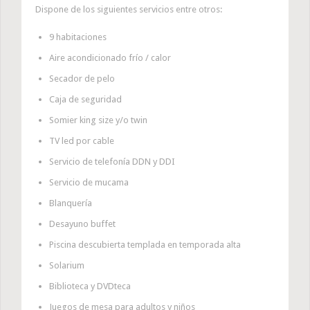
Dispone de los siguientes servicios entre otros:
9 habitaciones
Aire acondicionado frío / calor
Secador de pelo
Caja de seguridad
Somier king size y/o twin
TV led por cable
Servicio de telefonía DDN y DDI
Servicio de mucama
Blanquería
Desayuno buffet
Piscina descubierta templada en temporada alta
Solarium
Biblioteca y DVDteca
Juegos de mesa para adultos y niños