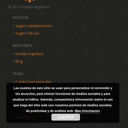
© 2015 Hoteles Argentina.
HOTELES
Sugerir establecimiento
Sugerir Edición
NOSOTROS
Hoteles Argentina
Blog
LEGAL
Condiciones generales
Las cookies de este sitio se usan para personalizar el contenido y
Política de privacidad
los anuncios, para ofrecer funciones de medios sociales y para
analizar el tráfico. Además, compartimos información sobre el uso
SITIO
que haga del sitio web con nuestros partners de medios sociales,
Consultas
de publicidad y de análisis web.
Mas información
ACEPTAR
Mapa del sitio