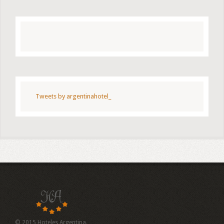
Tweets by argentinahotel_
© 2015 Hoteles Argentina.