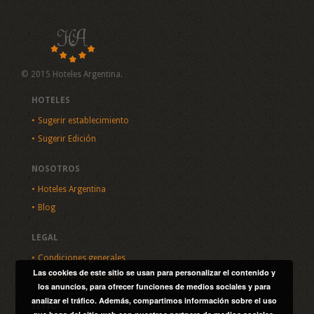
© 2015 Hoteles Argentina.
HOTELES
Sugerir establecimiento
Sugerir Edición
NOSOTROS
Hoteles Argentina
Blog
LEGAL
Condiciones generales
Las cookies de este sitio se usan para personalizar el contenido y
Política de privacidad
los anuncios, para ofrecer funciones de medios sociales y para
analizar el tráfico. Además, compartimos información sobre el uso
SITIO