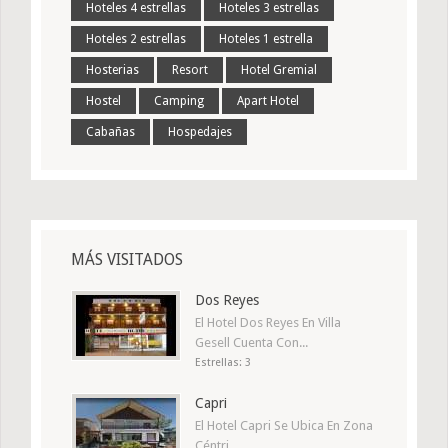
Hoteles 4 estrellas
Hoteles 3 estrellas
Hoteles 2 estrellas
Hoteles 1 estrella
Hosterias
Resort
Hotel Gremial
Hostel
Camping
Apart Hotel
Cabañas
Hospedajes
MÁS VISITADOS
Dos Reyes
El Hotel Dos Reyes En Villa
Gesell Cuenta Con...
Estrellas: 3
Capri
El Hotel Capri Se Ubica En Zona
Céntri...