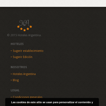
© 2015 Hoteles Argentina.
HOTELES
Sugerir establecimiento
Sugerir Edición
NOSOTROS
Hoteles Argentina
Blog
LEGAL
Condiciones generales
Las cookies de este sitio se usan para personalizar el contenido y
Política de privacidad