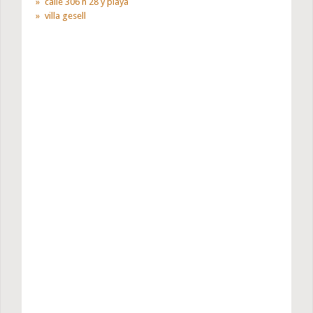
calle 306 n 28 y playa
villa gesell