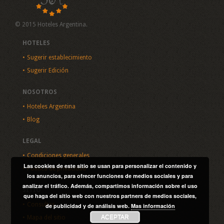
© 2015 Hoteles Argentina.
HOTELES
Sugerir establecimiento
Sugerir Edición
NOSOTROS
Hoteles Argentina
Blog
LEGAL
Condiciones generales
Las cookies de este sitio se usan para personalizar el contenido y
Política de privacidad
los anuncios, para ofrecer funciones de medios sociales y para
analizar el tráfico. Además, compartimos información sobre el uso
SITIO
que haga del sitio web con nuestros partners de medios sociales,
Consultas
de publicidad y de análisis web.
Mas información
ACEPTAR
Mapa del sitio