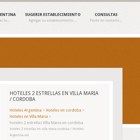
GENTINA
SUGERIR ESTABLECIMIENTO
CONSULTAS
 tu...
Agregar su establecimiento....
Ponte en contacto...
HOTELES 2 ESTRELLAS EN VILLA MARIA
/ CORDOBA
Hoteles Argentina
>
Hoteles en cordoba
>
Hoteles en Villa Maria
>
hoteles 2 estrellas Villa Maria en cordoba
hoteles 2 estrellas en villa maria cordoba / Hoteles-
Argentina.net