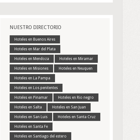
NUESTRO DIRECTORIO
Hoteles en Buenos Aires
Hoteles en Mar del Plata
Hoteles en Mendoza
Hoteles en Miramar
Hoteles en Misiones
Hoteles en Neuquen
Hoteles en La Pampa
Hoteles en Los penitentes
Hoteles en Pinamar
Hoteles en Rio negro
Hoteles en Salta
Hoteles en San Juan
Hoteles en San Luis
Hoteles en Santa Cruz
Hoteles en Santa Fe
Hoteles en Santiago del estero