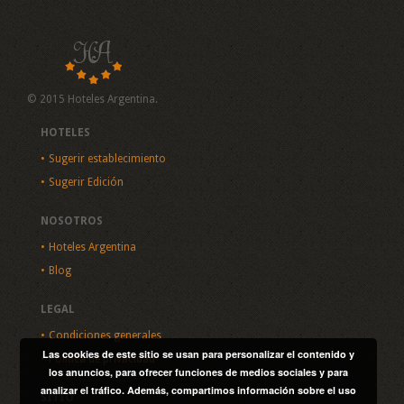
© 2015 Hoteles Argentina.
HOTELES
Sugerir establecimiento
Sugerir Edición
NOSOTROS
Hoteles Argentina
Blog
LEGAL
Condiciones generales
Las cookies de este sitio se usan para personalizar el contenido y
Política de privacidad
los anuncios, para ofrecer funciones de medios sociales y para
analizar el tráfico. Además, compartimos información sobre el uso
SITIO