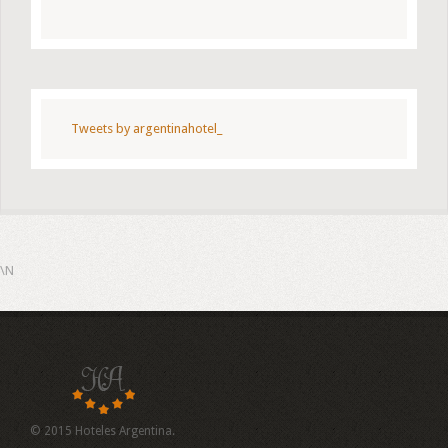
Tweets by argentinahotel_
\N
© 2015 Hoteles Argentina.