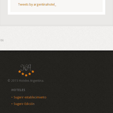
Tweets by argentinahotel_
\N
© 2015 Hoteles Argentina.
HOTELES
Sugerir establecimiento
Sugerir Edición