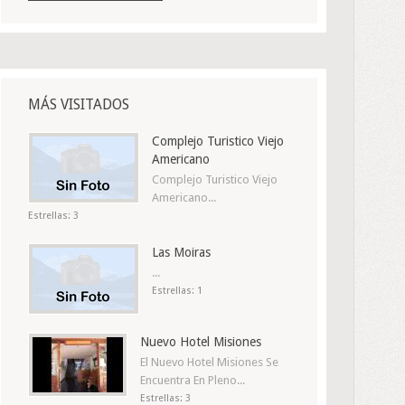
MÁS VISITADOS
Complejo Turistico Viejo
Americano
Complejo Turistico Viejo
Americano...
Estrellas: 3
Las Moiras
...
Estrellas: 1
Nuevo Hotel Misiones
El Nuevo Hotel Misiones Se
Encuentra En Pleno...
Estrellas: 3