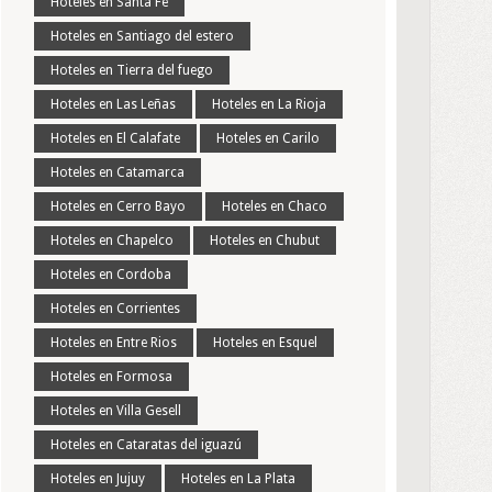
Hoteles en Santa Fe
Hoteles en Santiago del estero
Hoteles en Tierra del fuego
Hoteles en Las Leñas
Hoteles en La Rioja
Hoteles en El Calafate
Hoteles en Carilo
Hoteles en Catamarca
Hoteles en Cerro Bayo
Hoteles en Chaco
Hoteles en Chapelco
Hoteles en Chubut
Hoteles en Cordoba
Hoteles en Corrientes
Hoteles en Entre Rios
Hoteles en Esquel
Hoteles en Formosa
Hoteles en Villa Gesell
Hoteles en Cataratas del iguazú
Hoteles en Jujuy
Hoteles en La Plata