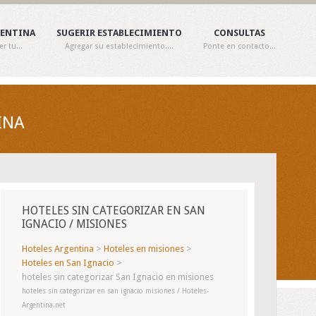
GENTINA
SUGERIR ESTABLECIMIENTO
CONSULTAS
 tu...
Agregar su establecimiento....
Ponte en contacto...
INA
HOTELES SIN CATEGORIZAR EN SAN
IGNACIO / MISIONES
Hoteles Argentina
>
Hoteles en misiones
>
Hoteles en San Ignacio
>
hoteles sin categorizar San Ignacio en misiones
hoteles sin categorizar en san ignacio misiones / Hoteles-
Argentina.net