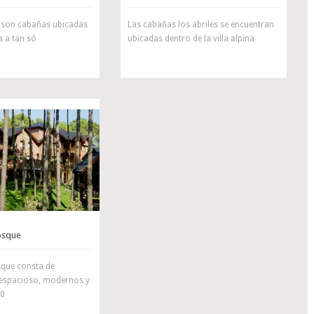
la son cabañas ubicadas
Las cabañas los abriles se encuentran
na a tan só
ubicadas dentro de la villa alpina
osque
sque consta de
espacioso, modernos y
20