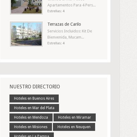
Apartamentos Para 4 Pers...
Estrellas: 4
Terrazas de Carilo
Servicios Incluidos: Kit De
Bienvenida, Mucam...
Estrellas: 4
NUESTRO DIRECTORIO
Hoteles en Buenos Aires
Hoteles en Mar del Plata
Hoteles en Mendoza
Hoteles en Miramar
Hoteles en Misiones
Hoteles en Neuquen
Hoteles en La Pampa