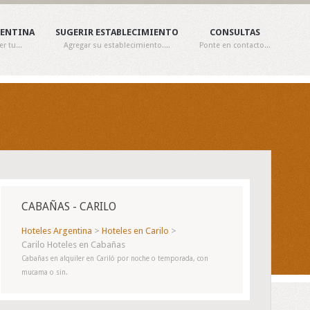
GENTINA
SUGERIR ESTABLECIMIENTO
CONSULTAS
 tu...
Agregar su establecimiento....
Ponte en contacto...
CABAÑAS - CARILO
Hoteles Argentina
>
Hoteles en Carilo
>
Carilo Hoteles en Cabañas
Cabañas en alquiler en Cariló por noche o temporada, con
mucama o sin.