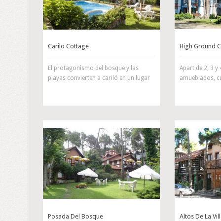
Carilo Cottage
High Ground C
El protagonismo del bosque y las
Apart de 2, 3 y
playas convierten a cariló en un lugar
amueblados, c
Posada Del Bosque
Altos De La Vil