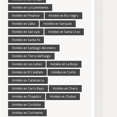
Hoteles en Los penitentes
Hoteles en Pinamar
Hoteles en Rio negro
Hoteles en Salta
Hoteles en San Juan
Hoteles en San Luis
Hoteles en Santa Cruz
Hoteles en Santa Fe
Hoteles en Santiago del estero
Hoteles en Tierra del fuego
Hoteles en Las Leñas
Hoteles en La Rioja
Hoteles en El Calafate
Hoteles en Carilo
Hoteles en Catamarca
Hoteles en Cerro Bayo
Hoteles en Chaco
Hoteles en Chapelco
Hoteles en Chubut
Hoteles en Cordoba
Hoteles en Corrientes