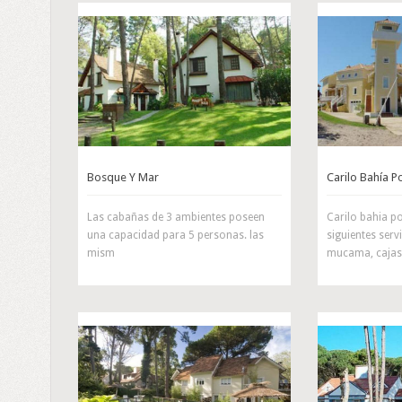
Bosque Y Mar
Carilo Bahía Po
Las cabañas de 3 ambientes poseen
Carilo bahia po
una capacidad para 5 personas. las
siguientes serv
mism
mucama, cajas