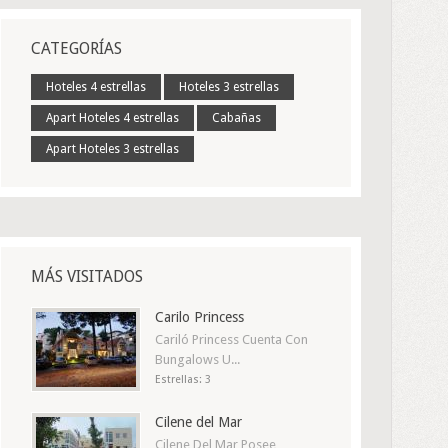
CATEGORÍAS
Hoteles 4 estrellas
Hoteles 3 estrellas
Apart Hoteles 4 estrellas
Cabañas
Apart Hoteles 3 estrellas
MÁS VISITADOS
Carilo Princess
Cariló Princess Cuenta Con
Bungalows U...
Estrellas: 3
Cilene del Mar
Cilene Del Mar Posee