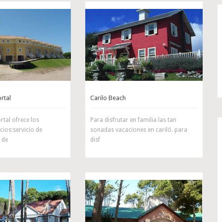
rtal
Carilo Beach
rtal ofrece los
Para disfrutar en familia las tan
icios:servicio de
sonadas vacaciones en cariló. para
 de
disf